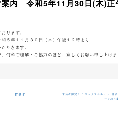
内 令和5年11月30日(木)正
ております。
令和５年１１月３０日（木）午後１２時より
いただきます。
が、何卒ご理解・ご協力のほど、宜しくお願い申し上げま
main
来店者限定！『 マックスベルト 』 特
ーンの