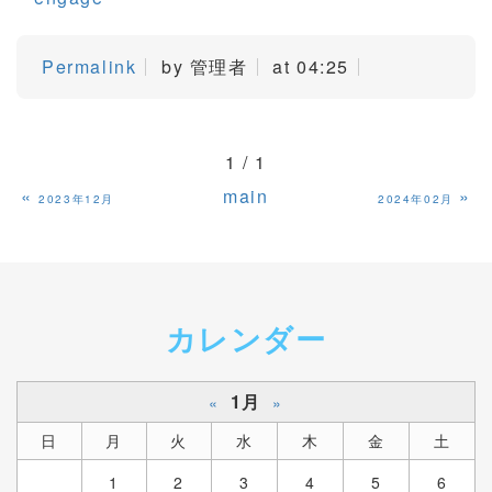
Permalink
by 管理者
at 04:25
1 / 1
«
main
»
2023年12月
2024年02月
カレンダー
1月
«
»
日
月
火
水
木
金
土
1
2
3
4
5
6