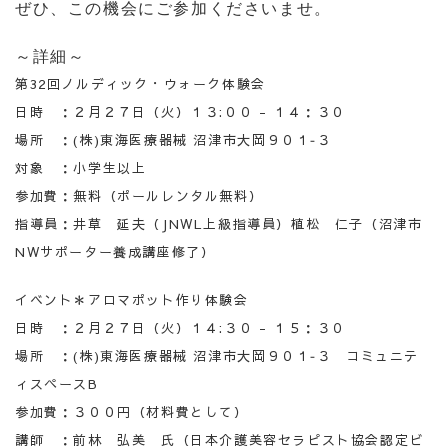
ぜひ、この機会にご参加くださいませ。
～詳細～
第32回ノルディック・ウォーク体験会
日時 ：２月２７日（火）１３:００ - １４：３０
場所 ：(株)東海医療器械 沼津市大岡９０１‐３
対象 ：小学生以上
参加費：無料（ポールレンタル無料）
指導員：井草 延夫（JNWL上級指導員）植松 仁子（沼津市
NWサポーター養成講座修了）
イベント＊アロマポット作り体験会
日時 ：２月２７日（火）１４:３０ - １５：３０
場所 ：(株)東海医療器械 沼津市大岡９０１‐３ コミュニテ
ィスペースB
参加費：３００円（材料費として）
講師 ：前林 弘美 氏（日本介護美容セラピスト協会認定ビ