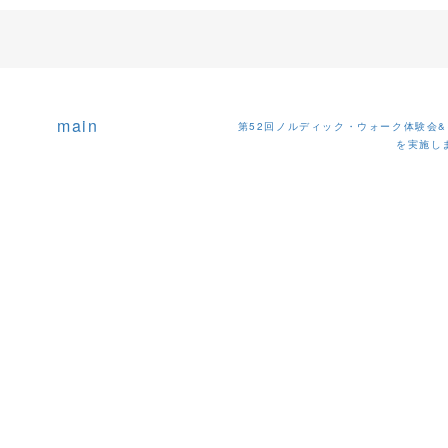
main
第52回ノルディック・ウォーク体験会
を実施し