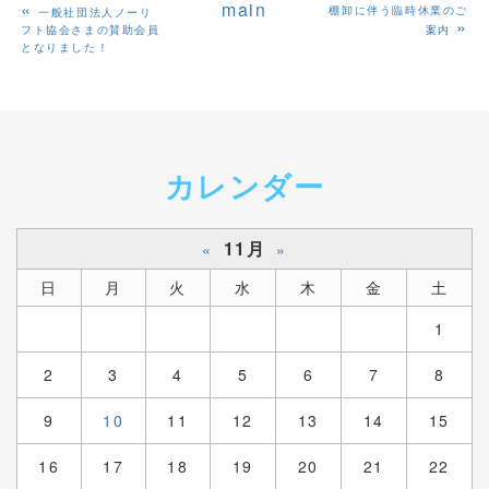
«
main
棚卸に伴う臨時休業のご
一般社団法人ノーリ
»
フト協会さまの賛助会員
案内
となりました！
カレンダー
11月
«
»
日
月
火
水
木
金
土
1
2
3
4
5
6
7
8
9
10
11
12
13
14
15
16
17
18
19
20
21
22